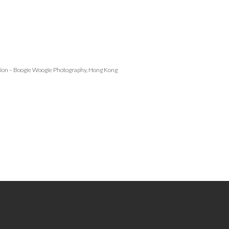
ition – Boogie Woogie Photography, Hong Kong