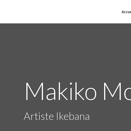
Accue
Makiko M
Artiste Ikebana