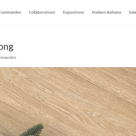
Commandes
Collaborations
Expositions
Ateliers ikebana
Gal
Kong
mmandes