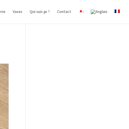
erie
Vases
Qui suis-je ?
Contact